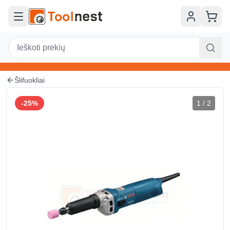
Šlifuokliai
-
25
%
1
/
2