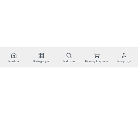
Pradžia
Kategorijos
Ieškoma
Pirkinių krepšelis
Prisijungti
Toolnest
Pirm.-Penkt. 9:00-21:00