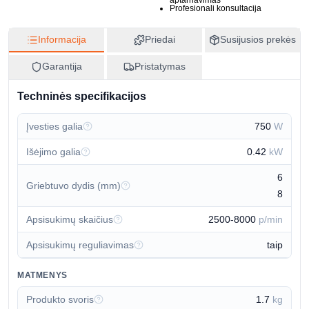
0601222100
aptarnavimas
Profesionali konsultacija
EAN
3165140584852
Informacija
Priedai
Susijusios prekės
Kilmės šalis
Garantija
Pristatymas
Vokietija
CN kodas
Techninės specifikacijos
84672959
Įvesties galia
750
W
Išėjimo galia
0.42
kW
6
Griebtuvo dydis (mm)
8
Apsisukimų skaičius
2500-8000
p/min
Apsisukimų reguliavimas
taip
MATMENYS
Produkto svoris
1.7
kg