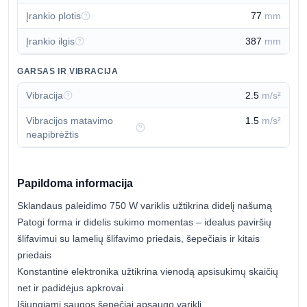
Įrankio plotis
77
mm
Įrankio ilgis
387
mm
GARSAS IR VIBRACIJA
Vibracija
2.5
m/s²
Vibracijos matavimo
1.5
m/s²
neapibrėžtis
Papildoma informacija
Sklandaus paleidimo 750 W variklis užtikrina didelį našumą
Patogi forma ir didelis sukimo momentas – idealus paviršių
šlifavimui su lamelių šlifavimo priedais, šepečiais ir kitais
priedais
Konstantinė elektronika užtikrina vienodą apsisukimų skaičių
net ir padidėjus apkrovai
Išjungiami saugos šepečiai apsaugo variklį