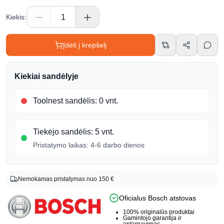
Kiekis
:
Įdėti į krepšelį
Kiekiai sandėlyje
Toolnest sandėlis
:
0 vnt.
Tiekėjo sandėlis
:
5 vnt.
Pristatymo laikas:
4-6 darbo dienos
Produkto info
Nemokamas pristatymas nuo 150 €
Prekės ženklas
Oficialus Bosch atstovas
Bosch
Prekės kodas
100% originalūs produktai
Gamintojo garantija ir