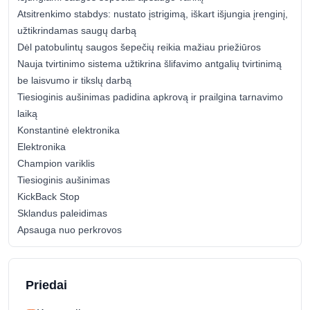
Atsitrenkimo stabdys: nustato įstrigimą, iškart išjungia įrenginį,
užtikrindamas saugų darbą
Dėl patobulintų saugos šepečių reikia mažiau priežiūros
Nauja tvirtinimo sistema užtikrina šlifavimo antgalių tvirtinimą
be laisvumo ir tikslų darbą
Tiesioginis aušinimas padidina apkrovą ir prailgina tarnavimo
laiką
Konstantinė elektronika
Elektronika
Champion variklis
Tiesioginis aušinimas
KickBack Stop
Sklandus paleidimas
Apsauga nuo perkrovos
Priedai