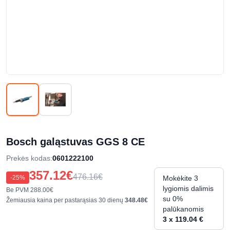
Bosch galąstuvas GGS 8 CE
Prekės kodas
:
0601222100
357.12€
476.16€
-
25
%
Mokėkite 3
lygiomis dalimis
Be PVM
288.00€
su 0%
Žemiausia kaina per pastarąsias 30 dienų
348.48€
palūkanomis
3 x 119.04 €