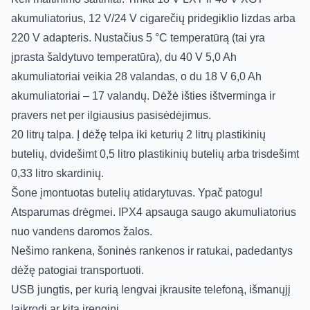
akumuliatorius, 12 V/24 V cigarečių pridegiklio lizdas arba
220 V adapteris. Nustačius 5 °C temperatūrą (tai yra
įprasta šaldytuvo temperatūra), du 40 V 5,0 Ah
akumuliatoriai veikia 28 valandas, o du 18 V 6,0 Ah
akumuliatoriai – 17 valandų. Dėžė išties ištverminga ir
pravers net per ilgiausius pasisėdėjimus.
20 litrų talpa. Į dėžę telpa iki keturių 2 litrų plastikinių
butelių, dvidešimt 0,5 litro plastikinių butelių arba trisdešimt
0,33 litro skardinių.
Šone įmontuotas butelių atidarytuvas. Ypač patogu!
Atsparumas drėgmei. IPX4 apsauga saugo akumuliatorius
nuo vandens daromos žalos.
Nešimo rankena, šoninės rankenos ir ratukai, padedantys
dėžę patogiai transportuoti.
USB jungtis, per kurią lengvai įkrausite telefoną, išmanųjį
laikrodį ar kitą įrenginį.