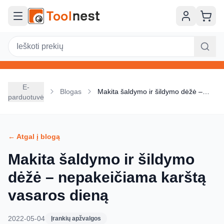
Pereiti prie pagrindinio turinio
E-
Blogas
Makita šaldymo ir šildymo dėžė –
parduotuvė
nepakeičiama karštą vasaros dieną
← Atgal į blogą
Makita šaldymo ir šildymo
dėžė – nepakeičiama karštą
vasaros dieną
2022-05-04
Įrankių apžvalgos