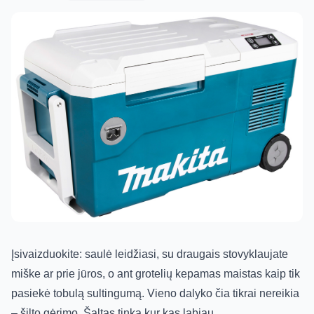
Įsivaizduokite: saulė leidžiasi, su draugais stovyklaujate
miške ar prie jūros, o ant grotelių kepamas maistas kaip tik
pasiekė tobulą sultingumą. Vieno dalyko čia tikrai nereikia
– šilto gėrimo. Šaltas tinka kur kas labiau.