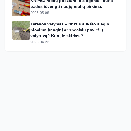
KNIPEX replių priežiūra: 5 žingsniai, kurie
padės išvengti naujų replių pirkimo.
2026-05-08
Terasos valymas – rinktis aukšto slėgio
plovimo įrenginį ar specialų paviršių
valytuvą? Kuo jie skiriasi?
2026-04-22