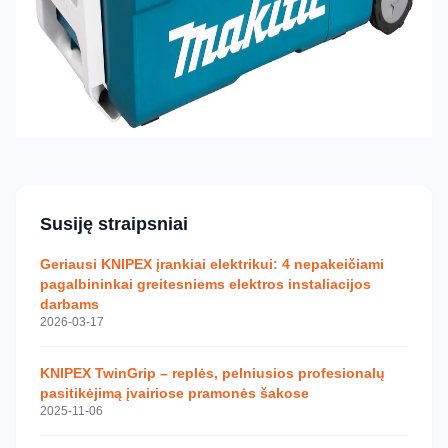
Susiję straipsniai
Geriausi KNIPEX įrankiai elektrikui: 4 nepakeičiami
pagalbininkai greitesniems elektros instaliacijos
darbams
2026-03-17
KNIPEX TwinGrip – replės, pelniusios profesionalų
pasitikėjimą įvairiose pramonės šakose
2025-11-06