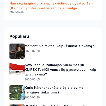
Nuo švarių grindų iki nepriekaištingos gyvatvorės –
„Kärcher“ profesionalios serijos apžvalga
2026-07-07
Populiaru
Momentinis raktas: kaip išsirinkti tinkamą?
2026-07-20
SWA kabelio izoliacijos nuėmimas su
KNIPEX TubiX® vamzdžių pjaustytuvu – kaip
tai atliekama?
2026-06-15
Kuris Kärcher aukšto slėgio plovimo
įrenginys tinka jums?
2026-05-20