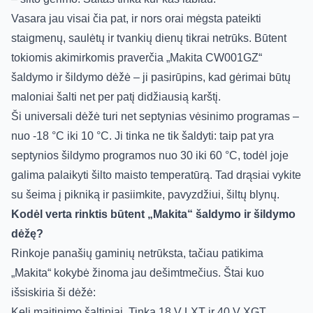
Vasara jau visai čia pat, ir nors orai mėgsta pateikti
staigmenų, saulėtų ir tvankių dienų tikrai netrūks. Būtent
tokiomis akimirkomis praverčia „Makita CW001GZ“
šaldymo ir šildymo dėžė – ji pasirūpins, kad gėrimai būtų
maloniai šalti net per patį didžiausią karštį.
Ši universali dėžė turi net septynias vėsinimo programas –
nuo -18 °C iki 10 °C. Ji tinka ne tik šaldyti: taip pat yra
septynios šildymo programos nuo 30 iki 60 °C, todėl joje
galima palaikyti šilto maisto temperatūrą. Tad drąsiai vykite
su šeima į pikniką ir pasiimkite, pavyzdžiui, šiltų blynų.
Kodėl verta rinktis būtent „Makita“ šaldymo ir šildymo
dėžę?
Rinkoje panašių gaminių netrūksta, tačiau patikima
„Makita“ kokybė žinoma jau dešimtmečius. Štai kuo
išsiskiria ši dėžė:
Keli maitinimo šaltiniai. Tinka 18 V LXT ir 40 V XGT