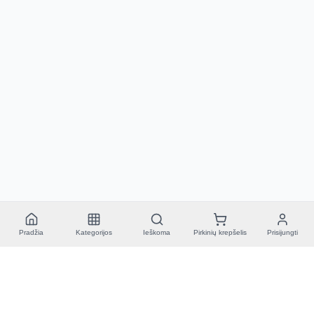
Pradžia
Kategorijos
Ieškoma
Pirkinių krepšelis
Prisijungti